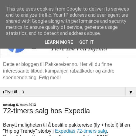
This site uses cookies from Google to deliver its services
and to analyze traffic. Your IP address and user-agent are
shared with Google along with performance and security
metrics to ensure quality of service, generate usage
statistics, and to detect and address abuse.
LEARN MORE
GOT IT
Dette er bloggen til Pakkereiser.no. Her vil du finne
interessante tilbud, kampanjer, rabattkoder og andre
spennende ting. Følg med!
▼
onsdag 6. mars 2013
72-timers salg hos Expedia
Benytt muligheten til å bestille pakkereise (fly + hotell) til en
"Hip og Trendy" storby i
Expedias 72-timers salg
.