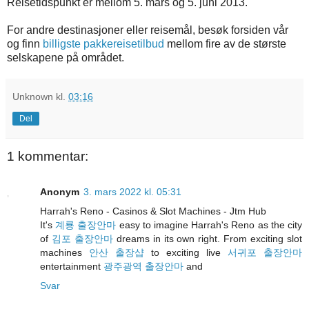
Reisetidspunkt er mellom 5. mars og 5. juni 2013.
For andre destinasjoner eller reisemål, besøk forsiden vår
og finn
billigste pakkereisetilbud
mellom fire av de største
selskapene på området.
Unknown
kl.
03:16
Del
1 kommentar:
Anonym
3. mars 2022 kl. 05:31
Harrah's Reno - Casinos & Slot Machines - Jtm Hub
It's
계룡 출장안마
easy to imagine Harrah's Reno as the city
of
김포 출장안마
dreams in its own right. From exciting slot
machines
안산 출장샵
to exciting live
서귀포 출장안마
entertainment
광주광역 출장안마
and
Svar